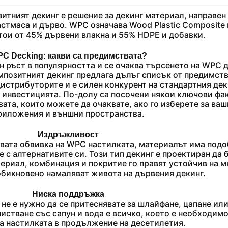
итният декинг е решение за декинг материал, направен
астмаса и дърво.
WPC означава Wood Plastic Composite 
тои от 45% дървени влакна и 55% HDPE и добавки.
C Decking: какви са предимствата?
 ръст в популярността и се очаква търсенето на WPC 
мпозитният декинг предлага дълъг списък от предимств
истрибуторите и е силен конкурент на стандартния дек
 инвестицията.
По-долу са посочени някои ключови фак
ата, които можете да очаквате, ако го изберете за ваш
риложения и външни пространства.
Издръжливост
вата обвивка на WPC настилката, материалът има под
 с алтернативите си.
Този тип декинг е проектиран да 
ериал, комбинация и покритие го правят устойчив на м
обикновено намаляват живота на дървения декинг.
Ниска поддръжка
не е нужно да се притеснявате за шлайфане, цапане ил
стване със сапун и вода е всичко, което е необходимо,
а настилката в продължение на десетилетия.