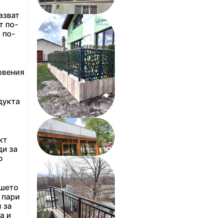
азват
т по-
 по-
рвения
дукта
кт
ди за
о
ашето
 пари
 за
а и