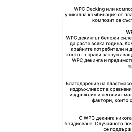
WPC Decking или композ
уникална комбинация от пл
композит се със
WP
WPC декингът бележи силен
да расте всяка година.
Ко
крайните потребители и д
което го прави заслужаващ
WPC декинга и предимств
п
Благодарение на пластмасо
издръжливост в сравнение
издръжлив и неговият мат
фактори, които 
С WPC декинга никога 
боядисване.
Случайното почи
се поддърж