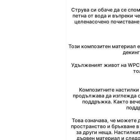
Струва си обаче да се спо
петна от вода и въпреки ч
целенасочено почистване 
Този композитен материал е
декинг
Удълженият живот на WPC д
то
Композитните настилки
продължава да изглежда с
поддръжка.
Както веч
подд
Това означава, че можете 
пространство и бръкване в
за други неща.
Настилкит
дървен материал и след