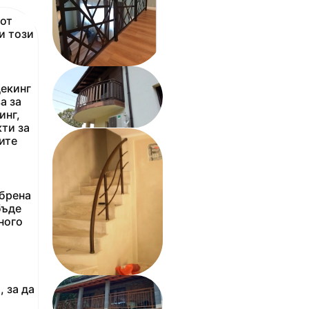
 от
и този
декинг
а за
инг,
ти за
ите
обрена
бъде
ного
и
 за да