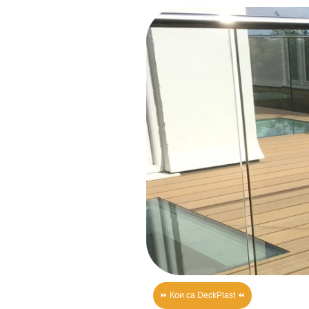
⏩ Кои са DeckPlast ⏪