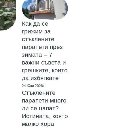
Как да се
грижим за
стъклените
парапети през
зимата – 7
важни съвета и
грешките, които
да избягвате
24 Юли 2026г.
Стъклените
парапети много
ли се цапат?
Истината, която
малко хора