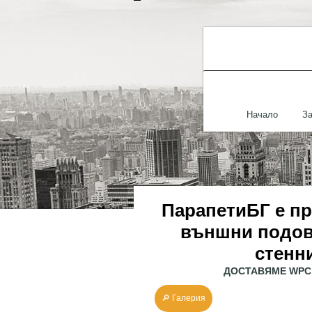
Начало
За
ПарапетиБГ е пр
външни подов
стенн
ДОСТАВЯМЕ WPC 
🔎 Галерия