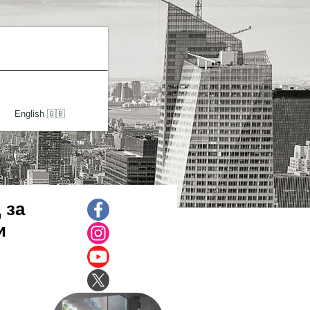
English 🇬🇧
 за
и