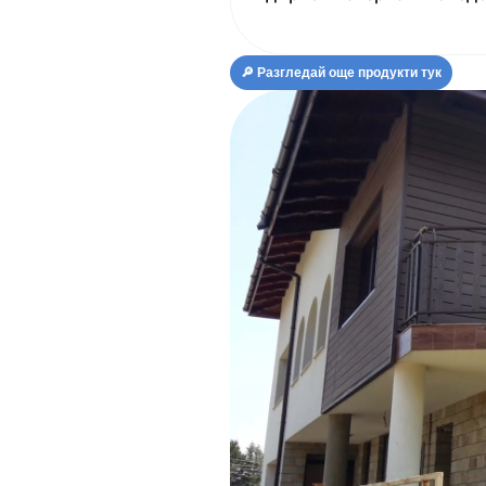
🔎 Разгледай още продукти тук