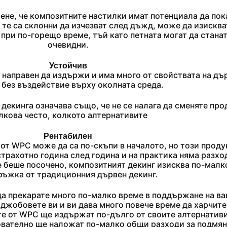
мене, че композитните настилки имат потенциала да пок
е те са склонни да изчезват след дъжд, може да изисква
при по-горещо време, тъй като петната могат да станат
очевидни.
Устойчив
 направен да издържи и има много от свойствата на дъ
 без въздействие върху околната среда.
екинга означава също, че не се налага да сменяте про
лкова често, колкото алтернативите
Рентабилен
 от
WPC
може да са по-скъпи в началото, но този проду
трахотно година след година и на практика няма разхо
е беше посочено, композитният декинг изисква по-малк
ръжка от традиционния дървен декинг.
да прекарате много по-малко време в поддържане на в
 джобовете ви и ви дава много повече време да харчите
е от WPC ще издържат по-дълго от своите алтернативи
ователно ще наложат по-малко общи разходи за подмян