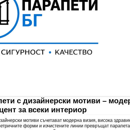
ети с дизайнерски мотиви – моде
цент за всеки интериор
зайнерски мотиви съчетават модерна визия, висока здрави
метричните форми и изчистените линии превръщат парапета