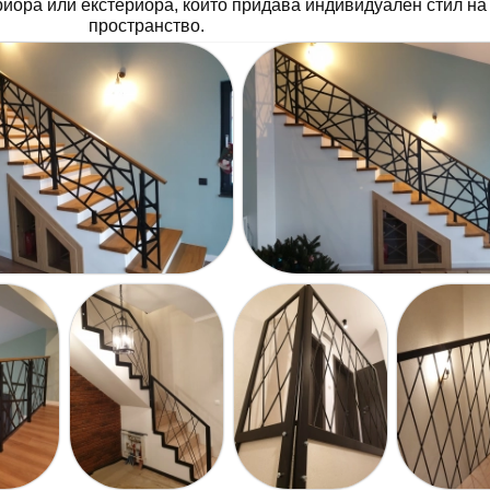
риора или екстериора, който придава индивидуален стил на
пространство.