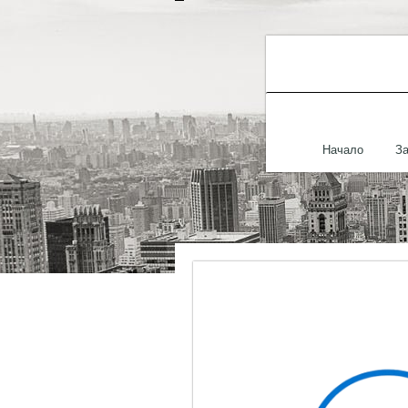
Начало
За