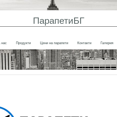
ПарапетиБГ
 нас
Продукти
Цени на парапети
Контакти
Галерия