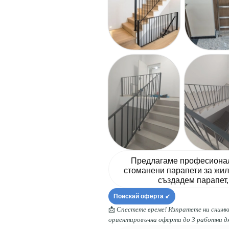
Предлагаме професионалн
стоманени парапети за жили
създадем парапет,
Поискай оферта ↙️
📩
Спестете време! Изпратете ни снимки
ориентировъчна оферта до 3 работни дн