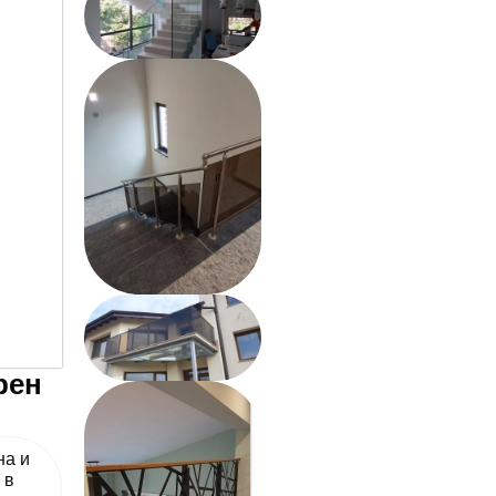
рен
на и
 в