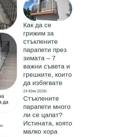
Как да се
грижим за
стъклените
парапети през
зимата – 7
важни съвета и
грешките, които
да избягвате
24 Юли 2026г.
на
Стъклените
а да
парапети много
ли се цапат?
Истината, която
на
малко хора