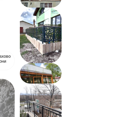
рахово
рни