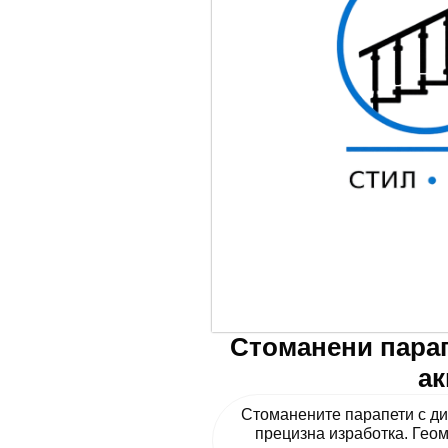
Стоманени парап
ак
Стоманените парапети с ди
прецизна изработка. Гео